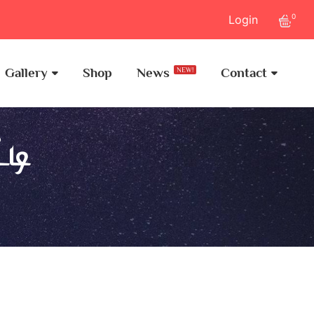
0
Login
Gallery
Shop
News
Contact
NEW!
டி