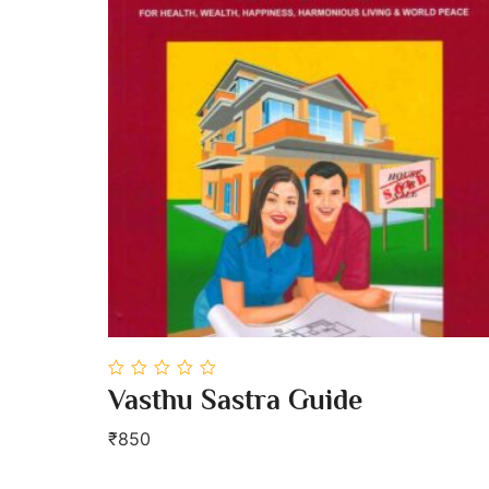
0
Vasthu Sastra Guide
out
Add To Cart
of
5
₹850