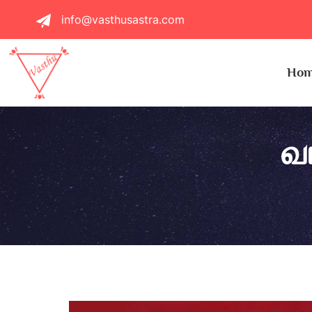
info@vasthusastra.com
Ho
வ